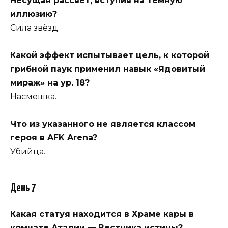
Несущая рассвет, вступив на тёмную
иллюзию?
Сила звёзд.
Какой эффект испытывает цель, к которой
грибной паук применил навык «Ядовитый
мираж» на ур. 18?
Насмешка.
Что из указанного не является классом
героя в AFK Arena?
Убийца.
День 7
Какая статуя находится в Храме кары в
комнате Аталии — Вестника истины?