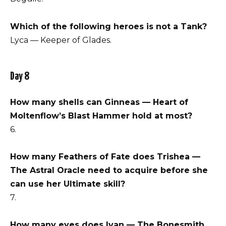
Which of the following heroes is not a Tank?
Lyca — Keeper of Glades.
Day 8
How many shells can Ginneas — Heart of
Moltenflow’s Blast Hammer hold at most?
6.
How many Feathers of Fate does Trishea —
The Astral Oracle need to acquire before she
can use her Ultimate skill?
7.
How many eyes does Ivan — The Bonesmith