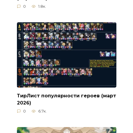
0
1.8к.
ТирЛист популярности героев (март
2026)
0
6.7к.