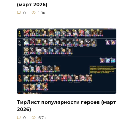
(март 2026)
0
1.8к.
ТирЛист популярности героев (март
2026)
0
6.7к.