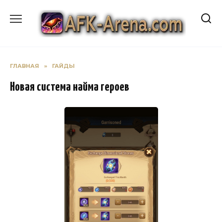
Перейти
к
содержанию
ГЛАВНАЯ
»
ГАЙДЫ
Новая система найма героев