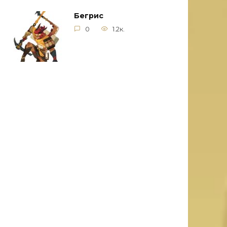
Бегрис
0
1.2к.