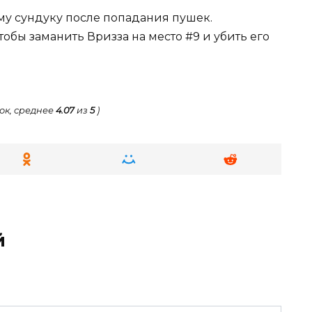
у сундуку после попадания пушек.
обы заманить Вризза на место #9 и убить его
ок, среднее
4.07
из
5
)
й