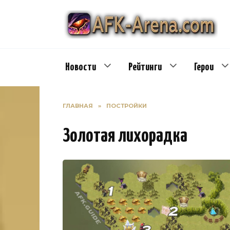
Перейти
к
содержанию
Новости
Рейтинги
Герои
ГЛАВНАЯ
»
ПОСТРОЙКИ
Золотая лихорадка