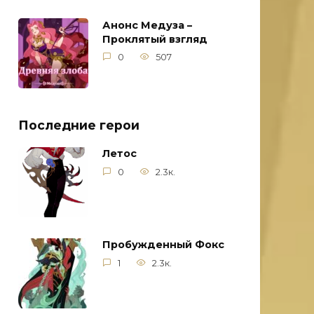
Анонс Медуза –
Проклятый взгляд
0
507
Последние герои
Летос
0
2.3к.
Пробужденный Фокс
1
2.3к.