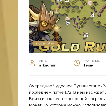
ПОСТРОЙКИ
АВТОР
НА ЧТЕНИЕ
afkadmin
1 мин
Очередное Чудесное Путешествие «Зо
последнем
патче 1.72
. В нем нас ждет
Вризз и в качестве основной награды 
Монет По, которые можно использоват