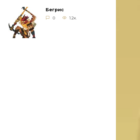
Бегрис
0
1.2к.