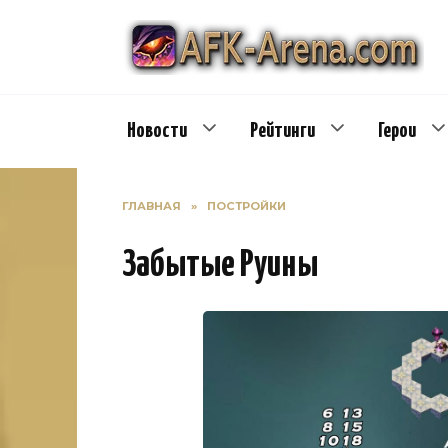
Перейти
к
содержанию
Новости
Рейтинги
Герои
ГЛАВНАЯ
»
ПОСТРОЙКИ
Забытые Руины