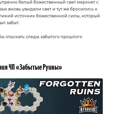
зупречно белый божественный свет меркнет с
х вновь увидели свет и тут же бросились к
еликий источник божественной силы, который
ыл забыт.
бы отыскать следы забытого прошлого
ния ЧП «Забытые Руины»