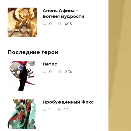
Анонс Афина –
Богиня мудрости
0
495
Последние герои
Летос
0
2.3к.
Пробужденный Фокс
1
2.2к.