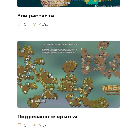
Зов рассвета
0
4.7к.
Подрезанные крылья
0
7.5к.