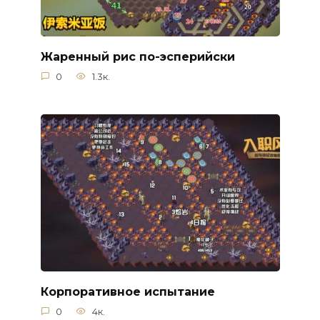
Жаренный рис по-эсперийски
0
1.3к.
Корпоративное испытание
0
4к.