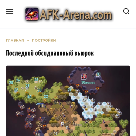
Перейти
к
содержанию
ГЛАВНАЯ
»
ПОСТРОЙКИ
Последний обсидиановый вьюрок