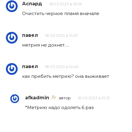
Аспард
18.03.2023 в 16:29
Очистить черное пламя вначале
павел
18.03.2023 в 10:47
метрия не дохнет….
павел
18.03.2023 в 10:46
как прибить метрию? она выживает
afkadmin
автор
18.03.2023 в 10:51
*Метрию надо одолеть 6 раз