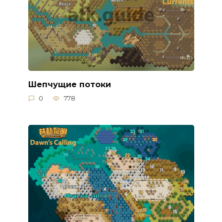
Шепчущие потоки
0
778