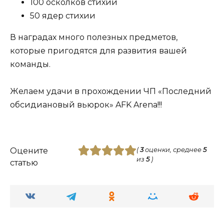
100 осколков стихии
50 ядер стихии
В наградах много полезных предметов,
которые пригодятся для развития вашей
команды.
Желаем удачи в прохождении ЧП «Последний
обсидиановый вьюрок» AFK Arena!!!
Оцените
(
3
оценки, среднее
5
из
5
)
статью