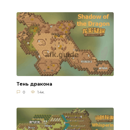
Тень дракона
0
1.4к.