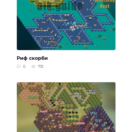
Риф скорби
0
751