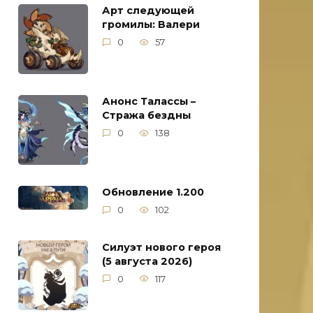
Арт следующей
громилы: Валери
0
57
Анонс Талассы –
Стража бездны
0
138
Обновление 1.200
0
102
Силуэт нового героя
(5 августа 2026)
0
117