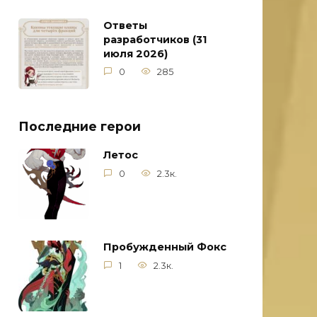
Ответы
разработчиков (31
июля 2026)
0
285
Последние герои
Летос
0
2.3к.
Пробужденный Фокс
1
2.3к.