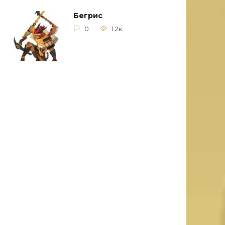
Бегрис
0
1.2к.