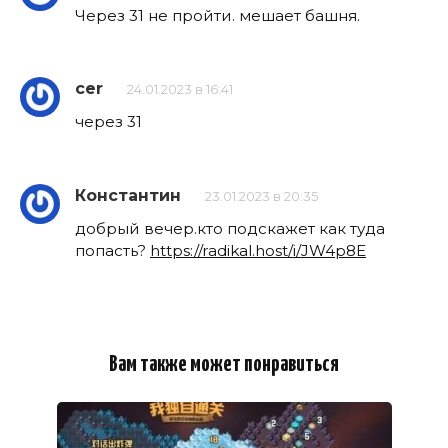
Через 31 не пройти. мешает башня.
cer
24.01.2023 в 16:41
через 31
Константин
23.01.2023 в 20:35
добрый вечер.кто подскажет как туда
попасть?
https://radikal.host/i/JW4p8E
Вам также может понравиться