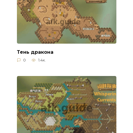
Тень дракона
0
1.4к.