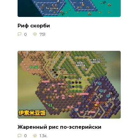
Риф скорби
0
751
Жаренный рис по-эсперийски
0
1.3к.