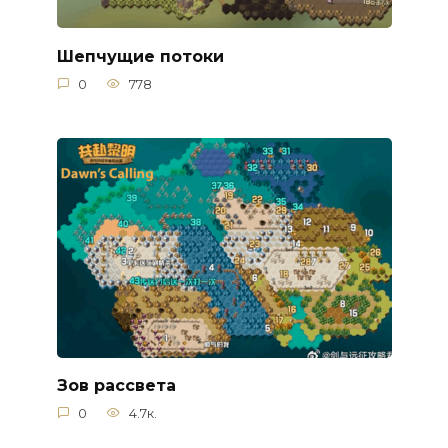
Шепчущие потоки
0
778
Зов рассвета
0
4.7к.