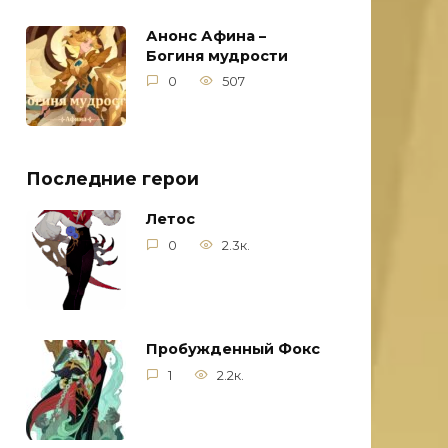
Анонс Афина –
Богиня мудрости
0
507
Последние герои
Летос
0
2.3к.
Пробужденный Фокс
1
2.2к.