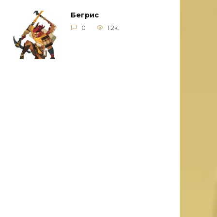
Бегрис
0
1.2к.