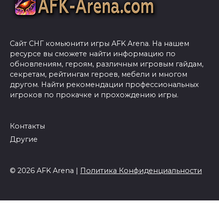
Сайт СНГ комьюнити игры AFK Arena. На нашем
ресурсе вы сможете найти информацию по
обновлениям, героям, различным игровым гайдам,
секретам, рейтингам героев, мебели и многом
другом. Найти рекомендации профессиональных
игроков по прокачке и прохождению игры.
Контакты
Другие
© 2026 AFK Arena |
Политика Конфиденциальности