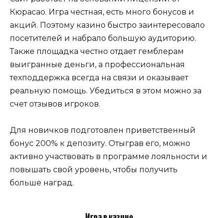
Кюрасао. Игра честная, есть много бонусов и
акций. Поэтому казино быстро заинтересовало
посетителей и набрало большую аудиторию.
Также площадка честно отдает гемблерам
выигранные деньги, а профессиональная
техподдержка всегда на связи и оказывает
реальную помощь. Убедиться в этом можно за
счет отзывов игроков.
Для новичков подготовлен приветственный
бонус 200% к депозиту. Отыграв его, можно
активно участвовать в программе лояльности и
повышать свой уровень, чтобы получить
больше наград.