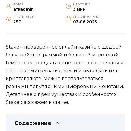
АВТОР
НА ЧТЕНИЕ
afkadmin
3 мин
ПРОСМОТРОВ
ОПУБЛИКОВАНО
257
03.06.2025
Stake – проверенное онлайн-казино с щедрой
бонусной программой и большой игротекой.
Гемблерам предлагают не просто развлекаться,
а честно выигрывать деньги и выводить их в
криптовалюте. Можно воспользоваться
разными популярными цифровыми монетами.
Детальнее о преимуществах и особенностях
Stake расскажем в статье.
Содержание