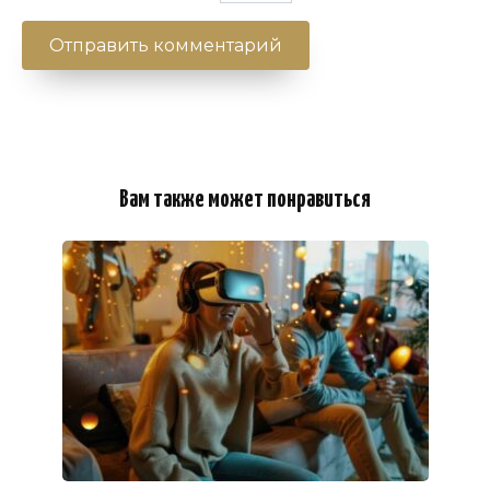
Вам также может понравиться