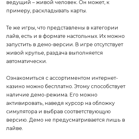
ведущий – живой человек. Он может, к
примеру, раскладывать карты.
Те же игры, что представлены в категории
лайв, есть и в формате настольных. Их можно
запустить в демо-версии. В игре отсутствует
живой крупье, раздача выполняется
автоматически.
Ознакомиться с ассортиментом интернет-
казино можно бесплатно. Этому способствует
наличие демо-режима. Его можно
активировать, наведя курсор на обложку
симулятора и выбрав соответствующую
версию. Демо не предусматривается лишь в
лайве.