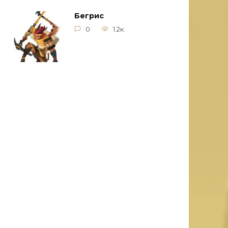
Бегрис
0
1.2к.