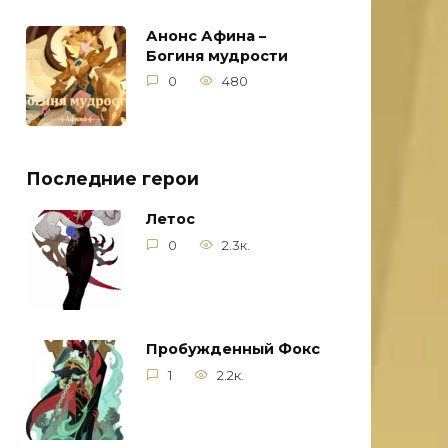
Анонс Афина –
Богиня мудрости
0
480
Последние герои
Летос
0
2.3к.
Пробужденный Фокс
1
2.2к.