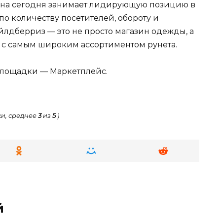
й на сегодня занимает лидирующую позицию в
о количеству посетителей, обороту и
лдберриз — это не просто магазин одежды, а
 с самым широким ассортиментом рунета.
 площадки — Маркетплейс.
и, среднее
3
из
5
)
й