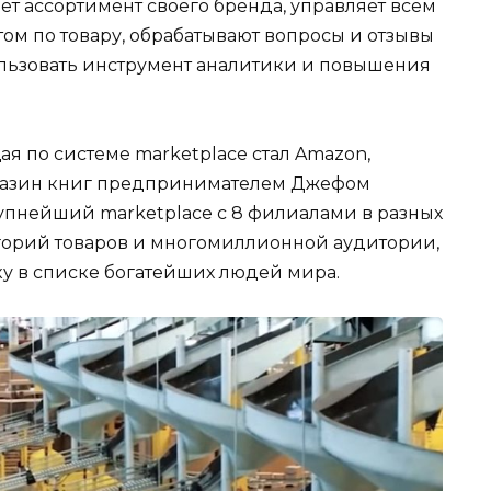
ет ассортимент своего бренда, управляет всем
том по товару, обрабатывают вопросы и отзывы
ользовать инструмент аналитики и повышения
я по системе marketplace стал Amazon,
магазин книг предпринимателем Джефом
рупнейший marketplace c 8 филиалами в разных
егорий товаров и многомиллионной аудитории,
ку в списке богатейших людей мира.