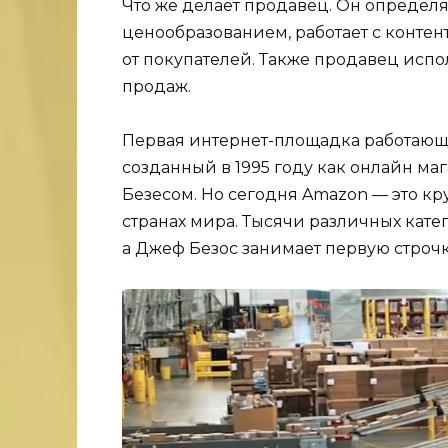
Что же делает продавец. Он определя
ценообразованием, работает с контен
от покупателей. Также продавец исп
продаж.
Первая интернет-площадка работающа
созданный в 1995 году как онлайн 
Безесом. Но сегодня Amazon — это к
странах мира. Тысячи различных кат
а Джеф Безос занимает первую строч