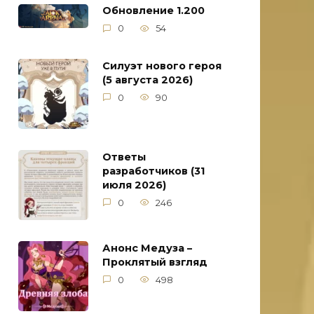
Обновление 1.200
0
54
Силуэт нового героя
(5 августа 2026)
0
90
Ответы
разработчиков (31
июля 2026)
0
246
Анонс Медуза –
Проклятый взгляд
0
498