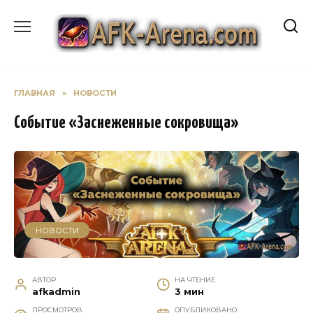
Перейти
к
содержанию
ГЛАВНАЯ
»
НОВОСТИ
Событие «Заснеженные сокровища»
НОВОСТИ
АВТОР
НА ЧТЕНИЕ
afkadmin
3 мин
ПРОСМОТРОВ
ОПУБЛИКОВАНО