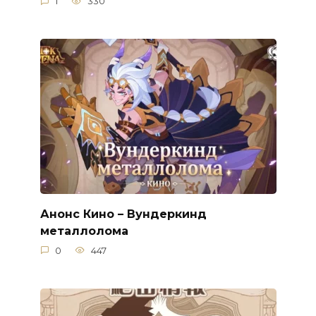
1
330
Анонс Кино – Вундеркинд
металлолома
0
447