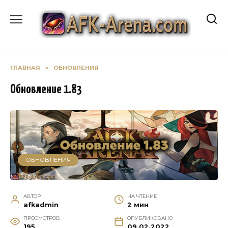
Перейти
к
содержанию
ГЛАВНАЯ
»
ОБНОВЛЕНИЯ
Обновление 1.83
ОБНОВЛЕНИЯ
АВТОР
НА ЧТЕНИЕ
afkadmin
2 мин
ПРОСМОТРОВ
ОПУБЛИКОВАНО
195
09.02.2022