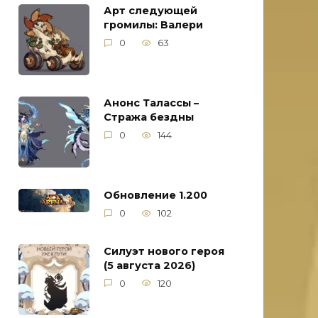
Арт следующей
громилы: Валери
0
63
Анонс Талассы –
Стража бездны
0
144
Обновление 1.200
0
102
Силуэт нового героя
(5 августа 2026)
0
120