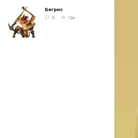
Бегрис
0
1.2к.