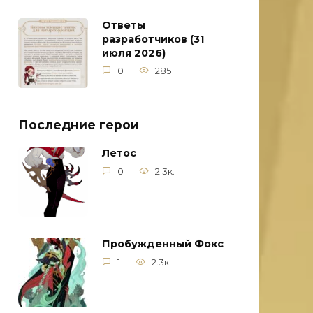
Ответы
разработчиков (31
июля 2026)
0
285
Последние герои
Летос
0
2.3к.
Пробужденный Фокс
1
2.3к.