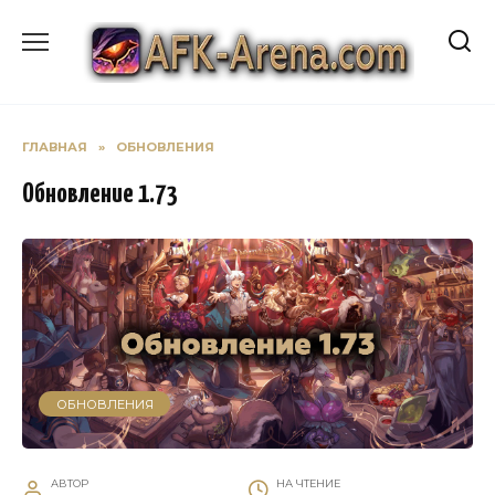
Перейти
к
содержанию
ГЛАВНАЯ
»
ОБНОВЛЕНИЯ
Обновление 1.73
ОБНОВЛЕНИЯ
АВТОР
НА ЧТЕНИЕ