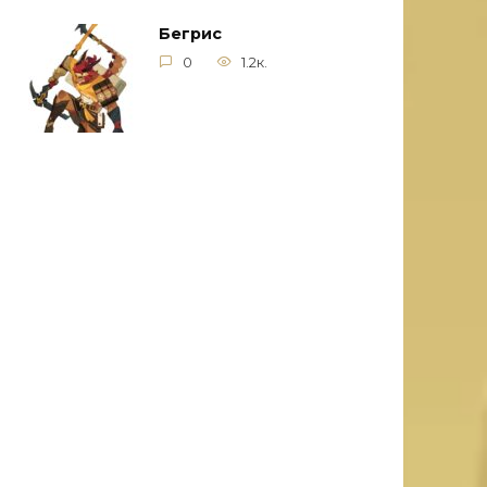
Бегрис
0
1.2к.