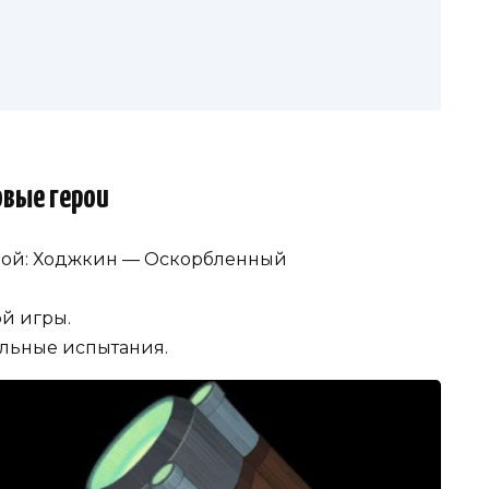
овые герои
ой: Ходжкин — Оскорбленный
ой игры.
ыльные испытания.