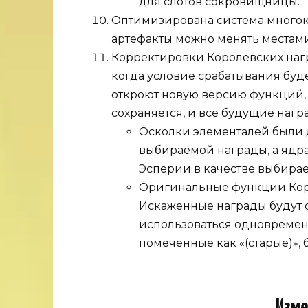
для слотов сокровищницы.
Оптимизирована система многок
артефакты можно менять местами 
Корректировки Королевских наг
когда условие срабатывания буд
откроют новую версию функций, 
сохраняется, и все будущие наг
Осколки элементалей были 
выбираемой награды, а ядр
Эсперии в качестве выбира
Оригинальные функции Кор
Искаженные награды будут о
использоваться одновременн
помеченные как «(старые)»,
Изме