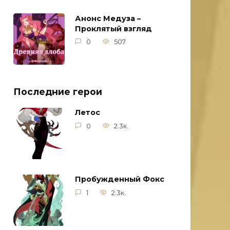
Анонс Медуза –
Проклятый взгляд
0
507
Последние герои
Летос
0
2.3к.
Пробужденный Фокс
1
2.3к.