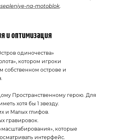
tsepleniye-na-motoblok
.
ия и оптимизация
Остров одиночества»
олота», котором игроки
м собственном острове и
.
ому Пространственному герою. Для
еть хотя бы 1 звезду.
х и Малых глифов.
х гравировок.
«масштабирования», которые
осматривать интерфейс.