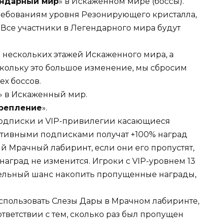
ндарный мир
» в Искаженном мире (боссы).
требованиям уровня Резонирующего кристалла,
 Все участники в Легендарного мира будут
нескольких этажей Искаженного мира, а
оскольку это большое изменение, мы сбросим
х боссов.
» в Искаженный мир.
репление
».
одписки и VIP-привилегии касающиеся
ктивными подписками получат +100% наград
й Мрачный лабиринт, если они его пропустят,
аград не изменится. Игроки с VIP-уровнем 13
ельный шанс накопить пропущенные награды,
использовать Слезы Дары в Мрачном лабиринте,
ответствии с тем, сколько раз был пропущен