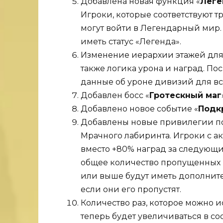
Добавлена ​​новая функция «
Леге
Игроки, которые соответствуют 
могут войти в Легендарный мир.
иметь статус «Легенда».
Изменение иерархии этажей для 
также логика урона и наград. П
данные об уроне дивизий для все
Добавлен босс «
Гротескный маг
Добавлено новое событие «
Подк
Добавлены новые привилегии п
Мрачного лабиринта. Игроки с а
вместо +80% наград за следующи
общее количество пропущенных н
или выше будут иметь дополнит
если они его пропустят.
Количество раз, которое можно 
теперь будет увеличиваться в со