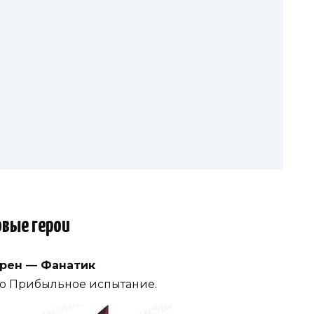
овые герои
рен — Фанатик
но Прибыльное испытание.