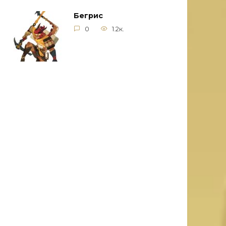
Бегрис
0
1.2к.