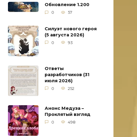
Обновление 1.200
0
57
Силуэт нового героя
(5 августа 2026)
0
93
Ответы
разработчиков (31
июля 2026)
0
252
Анонс Медуза –
Проклятый взгляд
0
498