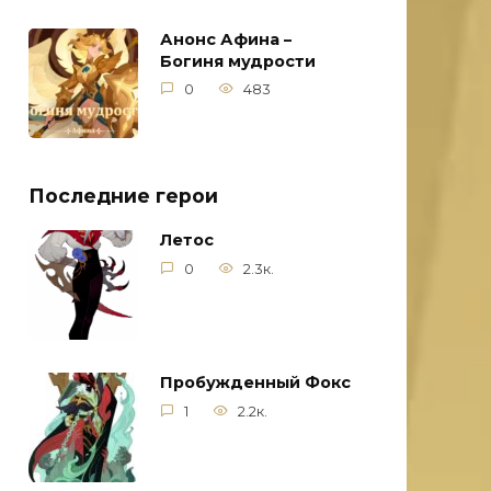
Анонс Афина –
Богиня мудрости
0
483
Последние герои
Летос
0
2.3к.
Пробужденный Фокс
1
2.2к.