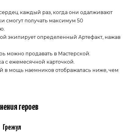
 сердец каждый раз, когда они одалживают
ки смогут получать максимум 50
ю.
рой экипирует определенный Артефакт, нажав
ь можно продавать в Мастерской.
а с ежемесячной карточкой.
рой в мощь наемников отображалась ниже, чем
нения героев
Грежул