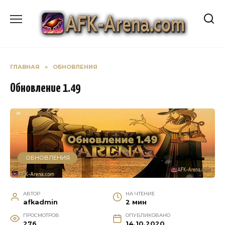
Перейти
к
содержанию
ГЛАВНАЯ
»
ОБНОВЛЕНИЯ
Обновление 1.49
ОБНОВЛЕНИЯ
АВТОР
НА ЧТЕНИЕ
afkadmin
2 мин
ПРОСМОТРОВ
ОПУБЛИКОВАНО
276
14.10.2020