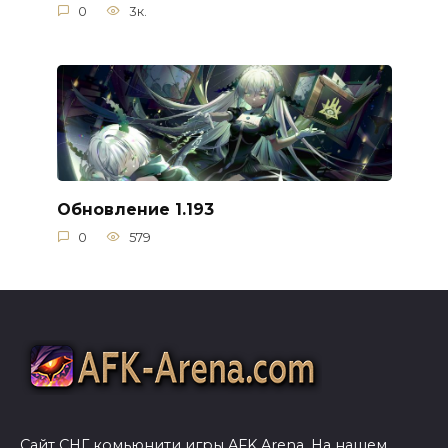
0
3к.
Обновление 1.193
0
579
Сайт СНГ комьюнити игры AFK Arena. На нашем