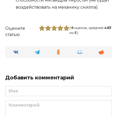
способности Антандры «Ярость» (не будет
воздействовать на механику скилла).
Оцените
(
6
оценок, среднее
4.83
из
5
)
статью
Добавить комментарий
Имя
Комментарий