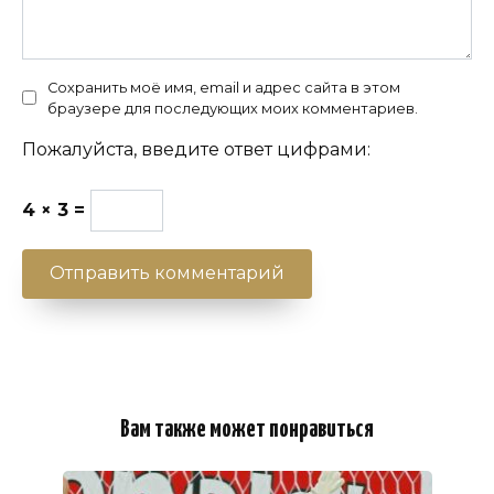
Сохранить моё имя, email и адрес сайта в этом
браузере для последующих моих комментариев.
Пожалуйста, введите ответ цифрами:
4 × 3 =
Вам также может понравиться