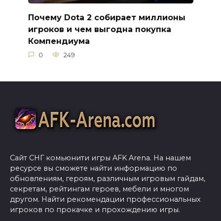
Почему Dota 2 собирает миллионы
игроков и чем выгодна покупка
Компендиума
0
249
Сайт СНГ комьюнити игры AFK Arena. На нашем
ресурсе вы сможете найти информацию по
обновлениям, героям, различным игровым гайдам,
секретам, рейтингам героев, мебели и многом
другом. Найти рекомендации профессиональных
игроков по прокачке и прохождению игры.