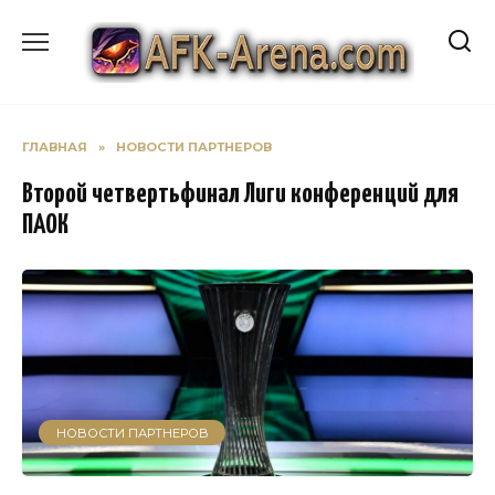
Перейти
к
содержанию
ГЛАВНАЯ
»
НОВОСТИ ПАРТНЕРОВ
Второй четвертьфинал Лиги конференций для
ПАОК
НОВОСТИ ПАРТНЕРОВ