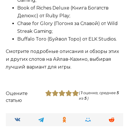
Gaming;
Book of Riches Deluxe (Книга Богатств
Делюкс) от Ruby Play;
Chase for Glory (Погоня за Славой) от Wild
Streak Gaming;
Buffalo Toro (Буйвол Торо) от ELK Studios.
Смотрите подробные описания и обзоры этих
и других слотов на Айлав-Казино, выбирая
лучший вариант для игры.
Оцените
(
1
оценка, среднее
5
из
5
)
статью