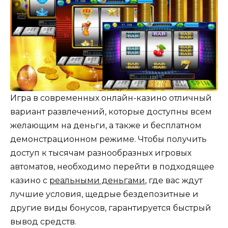
Игра в современных онлайн-казино отличный
вариант развлечений, которые доступны всем
желающим на деньги, а также и бесплатном
демонстрационном режиме. Чтобы получить
доступ к тысячам разнообразных игровых
автоматов, необходимо перейти в подходящее
казино с
реальными деньгами
, где вас ждут
лучшие условия, щедрые бездепозитные и
другие виды бонусов, гарантируется быстрый
вывод средств.