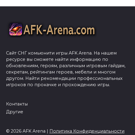
Сайт СНГ комьюнити игры AFK Arena. На нашем
ресурсе вы сможете найти информацию по
обновлениям, героям, различным игровым гайдам,
секретам, рейтингам героев, мебели и многом
другом. Найти рекомендации профессиональных
игроков по прокачке и прохождению игры.
Контакты
Другие
© 2026 AFK Arena |
Политика Конфиденциальности