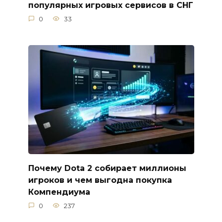
популярных игровых сервисов в СНГ
0
33
Почему Dota 2 собирает миллионы
игроков и чем выгодна покупка
Компендиума
0
237