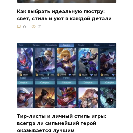
Как выбрать идеальную люстру:
свет, стиль и уют в каждой детали
0
21
Тир-листы и личный стиль игры:
всегда ли сильнейший герой
оказывается лучшим