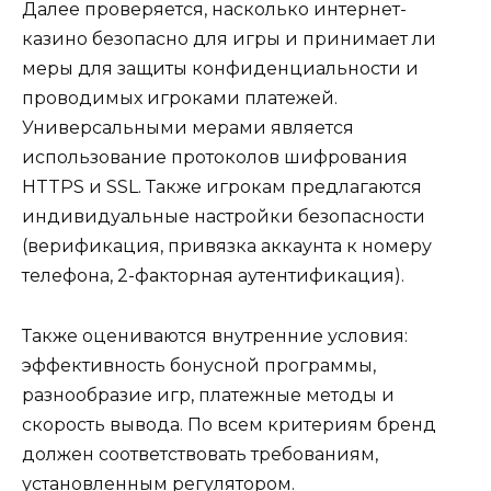
Далее проверяется, насколько интернет-
казино безопасно для игры и принимает ли
меры для защиты конфиденциальности и
проводимых игроками платежей.
Универсальными мерами является
использование протоколов шифрования
HTTPS и SSL. Также игрокам предлагаются
индивидуальные настройки безопасности
(верификация, привязка аккаунта к номеру
телефона, 2-факторная аутентификация).
Также оцениваются внутренние условия:
эффективность бонусной программы,
разнообразие игр, платежные методы и
скорость вывода. По всем критериям бренд
должен соответствовать требованиям,
установленным регулятором.