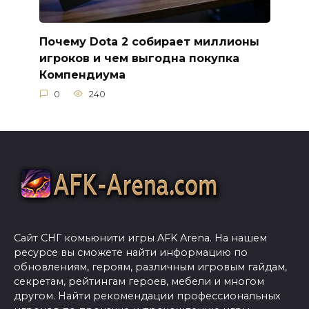
Почему Dota 2 собирает миллионы
игроков и чем выгодна покупка
Компендиума
0
240
Сайт СНГ комьюнити игры AFK Arena. На нашем
ресурсе вы сможете найти информацию по
обновлениям, героям, различным игровым гайдам,
секретам, рейтингам героев, мебели и многом
другом. Найти рекомендации профессиональных