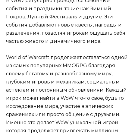
В WoW регулярно проводятся сезонные
события и праздники, такие как Зимний
Покров, Лунный Фестиваль и другие. Эти
события добавляют новые квесты, награды и
развлечения, позволяя игрокам ощущать себя
частью живого и динамичного мира.
World of Warcraft продолжает оставаться одной
из самых популярных MMORPG благодаря
своему богатому и разнообразному миру,
глубоким игровым механикам, социальным
аспектам и постоянным обновлениям. Каждый
игрок может найти в WoW что-то своё, будь то
исследование мира, участие в эпических
сражениях или просто общение с друзьями.
Именно это делает WoW уникальной игрой,
которая продолжает привлекать миллионы