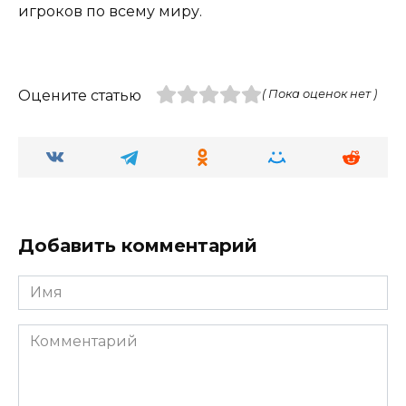
игроков по всему миру.
Оцените статью
( Пока оценок нет )
Добавить комментарий
Имя
Комментарий