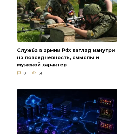
Служба в армии РФ: взгляд изнутри
на повседневность, смыслы и
мужской характер
0
51