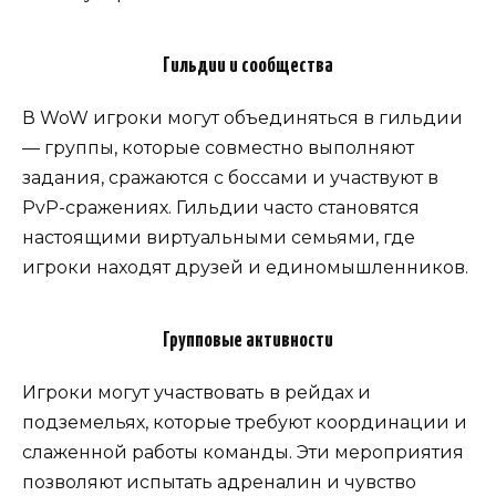
Гильдии и сообщества
В WoW игроки могут объединяться в гильдии
— группы, которые совместно выполняют
задания, сражаются с боссами и участвуют в
PvP-сражениях. Гильдии часто становятся
настоящими виртуальными семьями, где
игроки находят друзей и единомышленников.
Групповые активности
Игроки могут участвовать в рейдах и
подземельях, которые требуют координации и
слаженной работы команды. Эти мероприятия
позволяют испытать адреналин и чувство