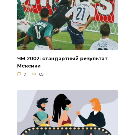
ЧМ 2002: стандартный результат
Мексики
0
69