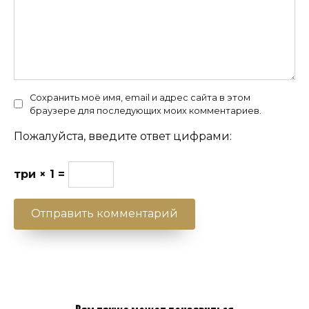
Сохранить моё имя, email и адрес сайта в этом
браузере для последующих моих комментариев.
Пожалуйста, введите ответ цифрами:
три × 1 =