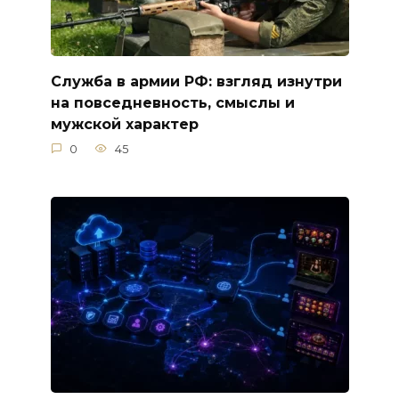
Служба в армии РФ: взгляд изнутри
на повседневность, смыслы и
мужской характер
0
45