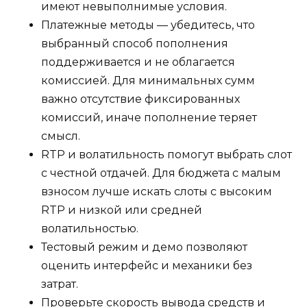
имеют невыполнимые условия.
Платежные методы — убедитесь, что
выбранный способ пополнения
поддерживается и не облагается
комиссией. Для минимальных сумм
важно отсутствие фиксированных
комиссий, иначе пополнение теряет
смысл.
RTP и волатильность помогут выбрать слот
с честной отдачей. Для бюджета с малым
взносом лучше искать слоты с высоким
RTP и низкой или средней
волатильностью.
Тестовый режим и демо позволяют
оценить интерфейс и механики без
затрат.
Проверьте скорость вывода средств и