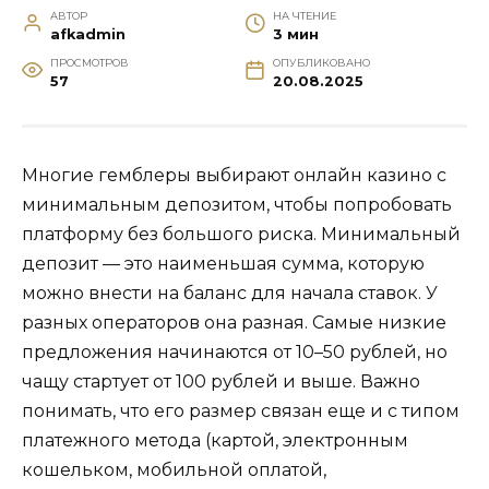
АВТОР
НА ЧТЕНИЕ
afkadmin
3 мин
ПРОСМОТРОВ
ОПУБЛИКОВАНО
57
20.08.2025
Многие гемблеры выбирают онлайн казино с
минимальным депозитом, чтобы попробовать
платформу без большого риска. Минимальный
депозит — это наименьшая сумма, которую
можно внести на баланс для начала ставок. У
разных операторов она разная. Самые низкие
предложения начинаются от 10–50 рублей, но
чащу стартует от 100 рублей и выше. Важно
понимать, что его размер связан еще и с типом
платежного метода (картой, электронным
кошельком, мобильной оплатой,