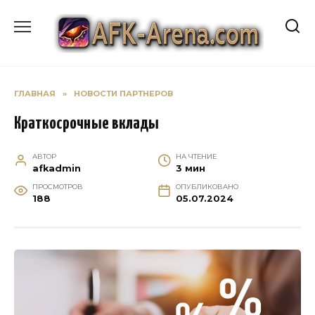
Перейти
к
содержанию
ГЛАВНАЯ
»
НОВОСТИ ПАРТНЕРОВ
Краткосрочные вклады
АВТОР
НА ЧТЕНИЕ
afkadmin
3 мин
ПРОСМОТРОВ
ОПУБЛИКОВАНО
188
05.07.2024