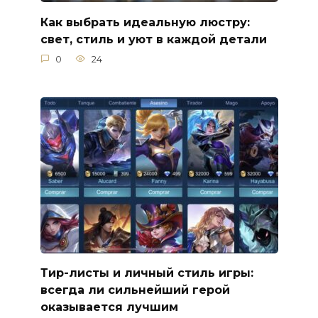
Как выбрать идеальную люстру:
свет, стиль и уют в каждой детали
0
24
Тир-листы и личный стиль игры:
всегда ли сильнейший герой
оказывается лучшим