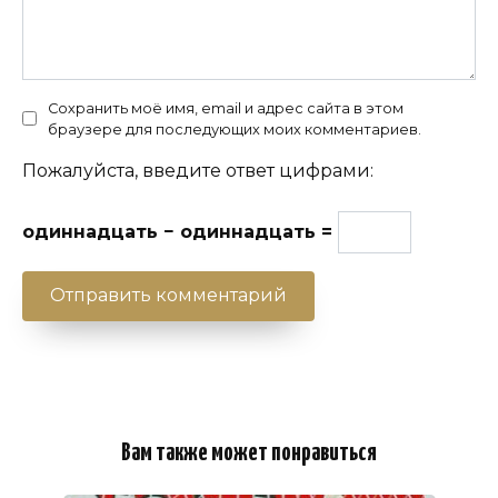
Сохранить моё имя, email и адрес сайта в этом
браузере для последующих моих комментариев.
Пожалуйста, введите ответ цифрами:
одиннадцать − одиннадцать =
Вам также может понравиться