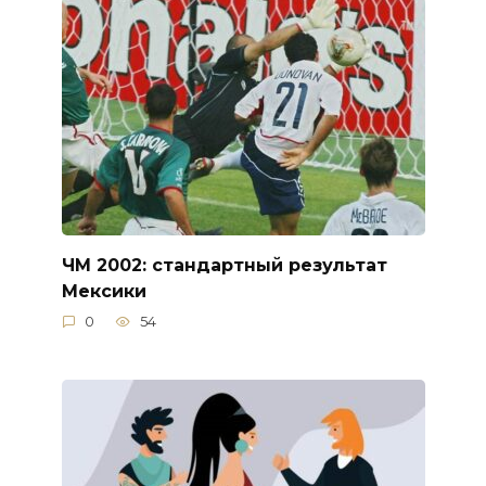
ЧМ 2002: стандартный результат
Мексики
0
54