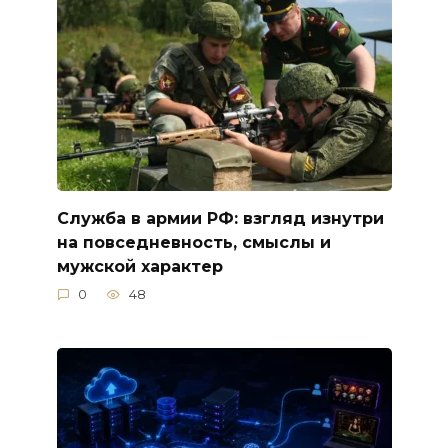
Служба в армии РФ: взгляд изнутри
на повседневность, смыслы и
мужской характер
0
48