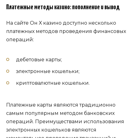
Платежные методы казино: пополнение и вывод
На сайте Он Х казино доступно несколько
платежных методов проведения финансовых
операций:
дебетовые карты;
электронные кошельки;
криптовалютные кошельки.
Платежные карты являются традиционно
самым популярным методом банковских
операций. Преимуществами использования
электронных кошельков являются