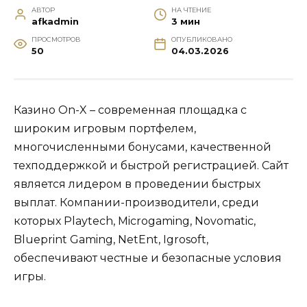
АВТОР
НА ЧТЕНИЕ
afkadmin
3 мин
ПРОСМОТРОВ
ОПУБЛИКОВАНО
50
04.03.2026
Казино On-X – современная площадка с
широким игровым портфелем,
многочисленными бонусами, качественной
техподдержкой и быстрой регистрацией. Сайт
является лидером в проведении быстрых
выплат. Компании-производители, среди
которых Playtech, Microgaming, Novomatic,
Blueprint Gaming, NetEnt, Igrosoft,
обеспечивают честные и безопасные условия
игры.