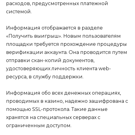
расходов, предусмотренных платежной
системой.
Информация отображается в разделе
«Получить выигрыш». Новым пользователям
площадки требуется прохождение процедуры
верификации аккаунта. Она проводится путем
отправки скан-копий документов,
удостоверяющих личность клиента web-
ресурса, в службу поддержки.
Информация обо всех денежных операциях,
проводимых в казино, надежно зашифрована с
помощью SSL-протокола. Такие данные
хранятся на специальных серверах с
ограниченным доступом.