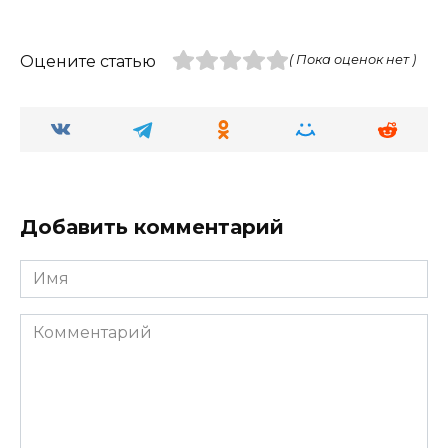
Оцените статью
( Пока оценок нет )
Добавить комментарий
Имя
Комментарий