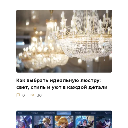
Как выбрать идеальную люстру:
свет, стиль и уют в каждой детали
0
30