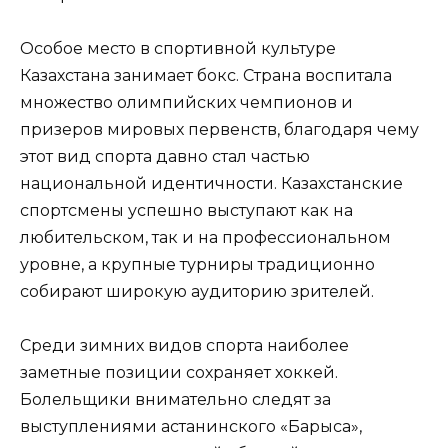
Особое место в спортивной культуре
Казахстана занимает бокс. Страна воспитала
множество олимпийских чемпионов и
призеров мировых первенств, благодаря чему
этот вид спорта давно стал частью
национальной идентичности. Казахстанские
спортсмены успешно выступают как на
любительском, так и на профессиональном
уровне, а крупные турниры традиционно
собирают широкую аудиторию зрителей.
Среди зимних видов спорта наиболее
заметные позиции сохраняет хоккей.
Болельщики внимательно следят за
выступлениями астанинского «Барыса»,