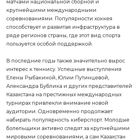
матчами национальной сборной и
крупнейшими международными
соревнованиями. Популярности хоккея
способствует и развитая инфраструктура в
ряде регионов страны, где этот вид спорта
пользуется особой поддержкой.
В последние годы также значительно вырос
интерес к теннису. Успешные выступления
Елены Рыбакиной, Юлии Путинцевой,
Александра Бублика и других представителей
Казахстана на престижных международных
турнирах привлекли внимание новой
аудитории. Одновременно продолжает
набирать популярность киберспорт. Молодые
болельщики активно следят за крупнейшими
мировыми соревнованиями, а сам Казахстан