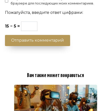
браузере для последующих моих комментариев.
Пожалуйста, введите ответ цифрами:
15 − 5 =
Вам также может понравиться