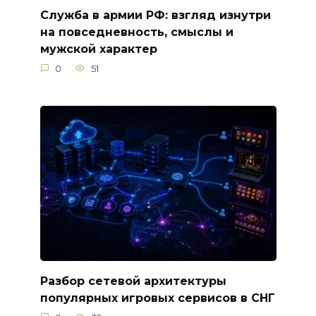
Служба в армии РФ: взгляд изнутри
на повседневность, смыслы и
мужской характер
0
51
Разбор сетевой архитектуры
популярных игровых сервисов в СНГ