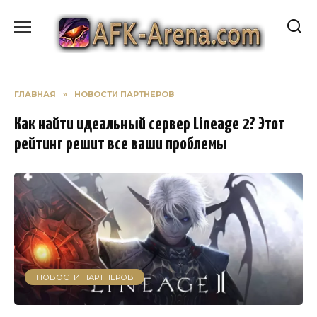
Перейти
к
содержанию
ГЛАВНАЯ
»
НОВОСТИ ПАРТНЕРОВ
Как найти идеальный сервер Lineage 2? Этот
рейтинг решит все ваши проблемы
НОВОСТИ ПАРТНЕРОВ