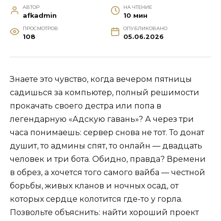
АВТОР
НА ЧТЕНИЕ
afkadmin
10 мин
ПРОСМОТРОВ
ОПУБЛИКОВАНО
108
05.06.2026
Знаете это чувство, когда вечером пятницы
садишься за компьютер, полный решимости
прокачать своего дестра или попа в
легендарную «Адскую гавань»? А через три
часа понимаешь: сервер снова не тот. То донат
душит, то админы спят, то онлайн — двадцать
человек и три бота. Обидно, правда? Времени
в обрез, а хочется того самого вайба — честной
борьбы, живых кланов и ночных осад, от
которых сердце колотится где-то у горла.
Позвольте объяснить: найти хороший проект