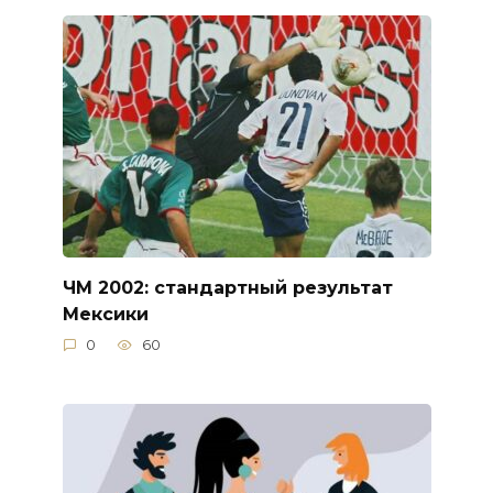
ЧМ 2002: стандартный результат
Мексики
0
60