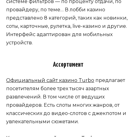
системе фильтров — по проценту отдачи, по
провайдеру, по теме… В лобби казино
представлено 8 категорий, таких как новинки,
соты, карточные, рулетка, live-казино и другие.
Интерфейс адаптирован для мобильных
устройств.
Ассортимент
Официальный сайт казино Turbo
предлагает
посетителям более трех тысяч азартных
развлечений. В том числе от ведущих
провайдеров. Есть слоты многих жанров, от
классических до видео-слотов с джекпотом и
увлекательными сюжетами.