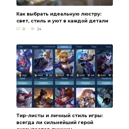
Как выбрать идеальную люстру:
свет, стиль и уют в каждой детали
0
24
Тир-листы и личный стиль игры:
всегда ли сильнейший герой