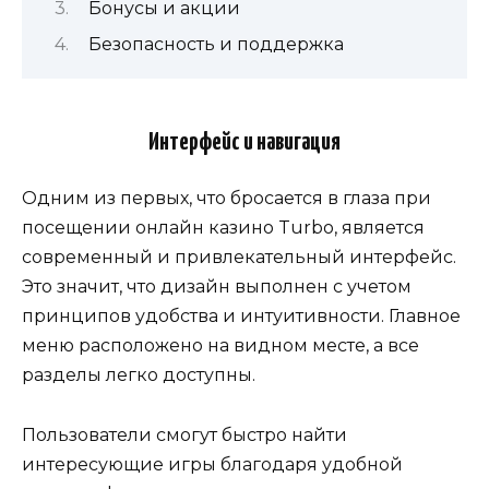
Бонусы и акции
Безопасность и поддержка
Интерфейс и навигация
Одним из первых, что бросается в глаза при
посещении онлайн казино Turbo, является
современный и привлекательный интерфейс.
Это значит, что дизайн выполнен с учетом
принципов удобства и интуитивности. Главное
меню расположено на видном месте, а все
разделы легко доступны.
Пользователи смогут быстро найти
интересующие игры благодаря удобной