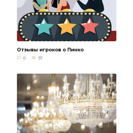
Отзывы игроков о Пинко
0
57