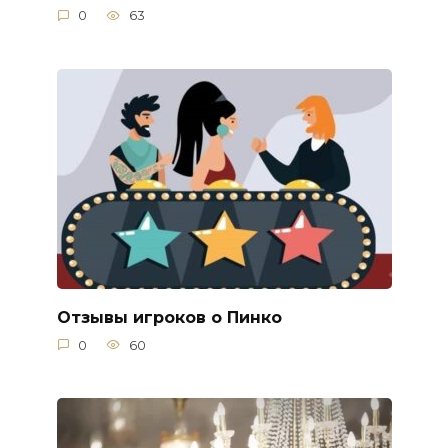
0
63
Отзывы игроков о Пинко
0
60