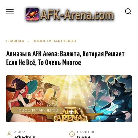
Перейти
к
содержанию
ГЛАВНАЯ
»
НОВОСТИ ПАРТНЕРОВ
Алмазы в AFK Arena: Валюта, Которая Решает
Если Не Всё, То Очень Многое
НОВОСТИ ПАРТНЕРОВ
АВТОР
НА ЧТЕНИЕ
afkadmin
8 мин