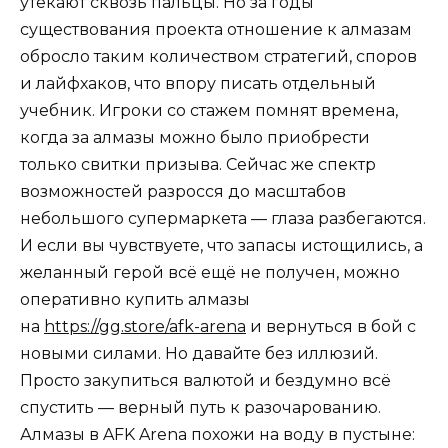
утекают сквозь пальцы. Но за годы
существования проекта отношение к алмазам
обросло таким количеством стратегий, споров
и лайфхаков, что впору писать отдельный
учебник. Игроки со стажем помнят времена,
когда за алмазы можно было приобрести
только свитки призыва. Сейчас же спектр
возможностей разросся до масштабов
небольшого супермаркета — глаза разбегаются.
И если вы чувствуете, что запасы истощились, а
желанный герой всё ещё не получен, можно
оперативно купить алмазы
на
https://gg.store/afk-arena
и вернуться в бой с
новыми силами. Но давайте без иллюзий.
Просто закупиться валютой и бездумно всё
спустить — верный путь к разочарованию.
Алмазы в AFK Arena похожи на воду в пустыне: