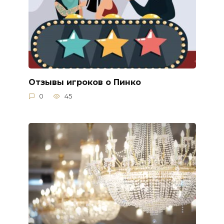
Отзывы игроков о Пинко
0
45