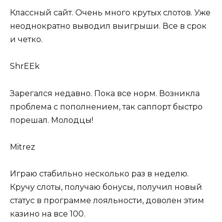
Классный сайт. Очень много крутых слотов. Уже
неоднократно выводил выигрыши. Все в срок
и четко.
ShrEEk
Зарегался недавно. Пока все норм. Возникла
проблема с пополнением, так саппорт быстро
порешал. Молодцы!
Mitrez
Играю стабильно несколько раз в неделю.
Кручу слоты, получаю бонусы, получил новый
статус в программе лояльности, доволен этим
казино на все 100.