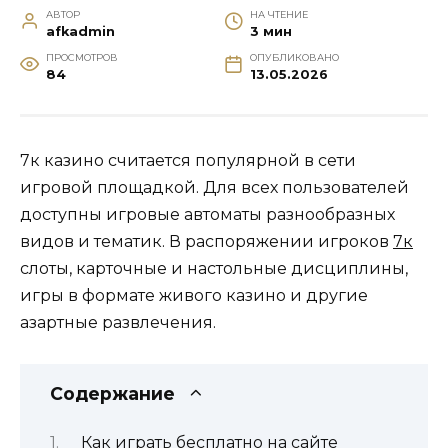
АВТОР
НА ЧТЕНИЕ
afkadmin
3 мин
ПРОСМОТРОВ
ОПУБЛИКОВАНО
84
13.05.2026
7к казино считается популярной в сети
игровой площадкой. Для всех пользователей
доступны игровые автоматы разнообразных
видов и тематик. В распоряжении игроков
7к
слоты, карточные и настольные дисциплины,
игры в формате живого казино и другие
азартные развлечения.
Содержание
Как играть бесплатно на сайте