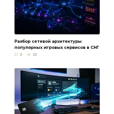
Разбор сетевой архитектуры
популярных игровых сервисов в СНГ
0
33