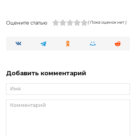
Оцените статью
( Пока оценок нет )
Добавить комментарий
Имя
Комментарий