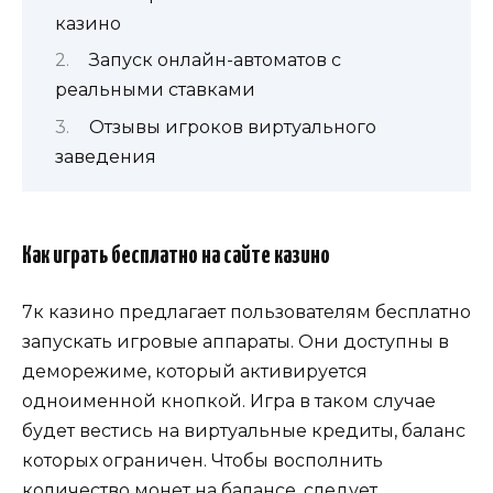
казино
Запуск онлайн-автоматов с
реальными ставками
Отзывы игроков виртуального
заведения
Как играть бесплатно на сайте казино
7к казино предлагает пользователям бесплатно
запускать игровые аппараты. Они доступны в
деморежиме, который активируется
одноименной кнопкой. Игра в таком случае
будет вестись на виртуальные кредиты, баланс
которых ограничен. Чтобы восполнить
количество монет на балансе, следует