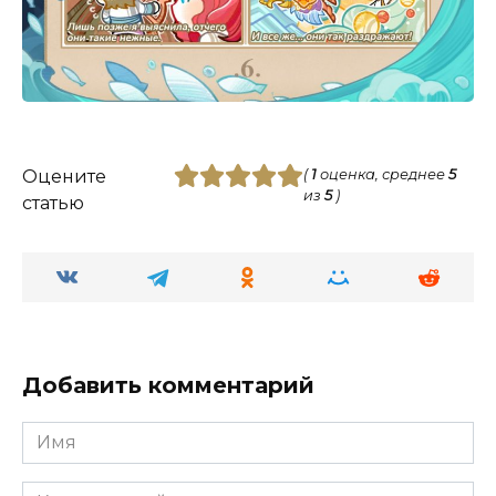
Оцените
(
1
оценка, среднее
5
из
5
)
статью
Добавить комментарий
Имя
Комментарий