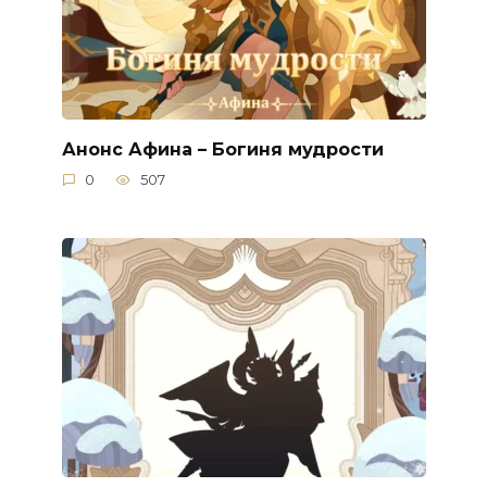
Анонс Афина – Богиня мудрости
0
507