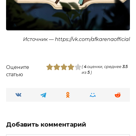
Источник — https://vk.com/afkarenaofficial
Оцените
(
4
оценки, среднее
3.5
из
5
)
статью
Добавить комментарий