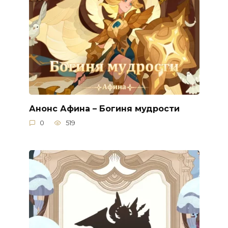
Анонс Афина – Богиня мудрости
0
519