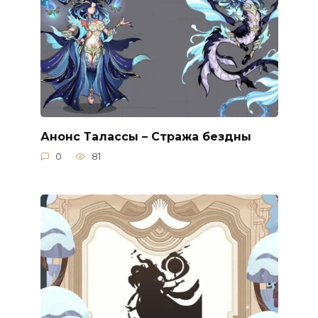
Анонс Талассы – Стража бездны
0
81