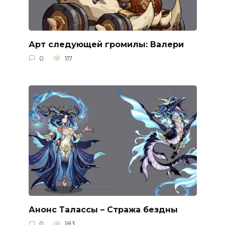
Арт следующей громилы: Валери
0
117
Анонс Талассы – Стража бездны
0
183