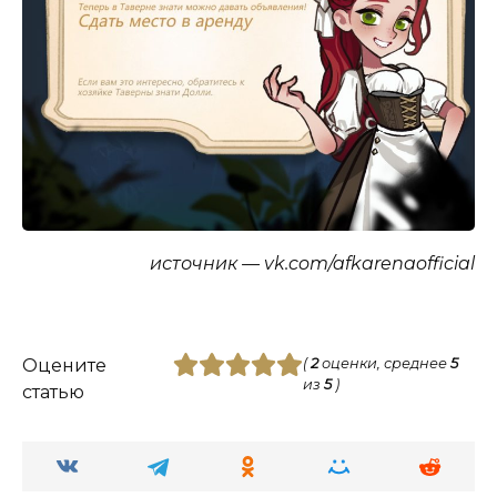
источник — vk.com/afkarenaofficial
Оцените
(
2
оценки, среднее
5
из
5
)
статью