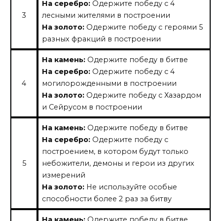
На серебро:
Одержите победу с 4
3
лесными жителями в построении
На золото:
Одержите победу с героями 5
разных фракций в построении
На камень:
Одержите победу в битве
На серебро:
Одержите победу с 4
4
могилорожденными в построении
На золото:
Одержите победу с Хазардом
и Сейрусом в построении
На камень:
Одержите победу в битве
На серебро:
Одержите победу с
построением, в котором будут только
5
небожители, демоны и герои из других
измерений
На золото:
Не используйте особые
способности более 2 раз за битву
На камень:
Одержите победу в битве