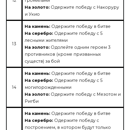
12
громилами
На золото:
Одержите победу с Накоруру
и Укио
На камень:
Одержите победу в битве
На серебро:
Одержите победу с 5
лесными жителями
13
На золото:
Одолейте одним героем 3
противников (кроме призванных
существ) за бой
На камень:
Одержите победу в битве
На серебро:
Одержите победу с 5
14
могилорожденными
На золото:
Одержите победу с Мезотом и
Ригби
На камень:
Одержите победу в битве
На серебро:
Одержите победу с
построением, в котором будут только