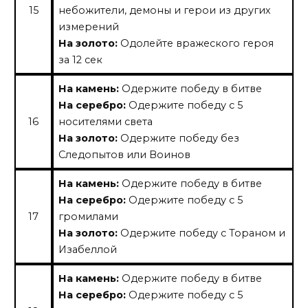
15
небожители, демоны и герои из других
измерений
На золото:
Одолейте вражеского героя
за 12 сек
На камень:
Одержите победу в битве
На серебро:
Одержите победу с 5
16
носителями света
На золото:
Одержите победу без
Следопытов или Воинов
На камень:
Одержите победу в битве
На серебро:
Одержите победу с 5
17
громилами
На золото:
Одержите победу с Тораном и
Изабеллой
На камень:
Одержите победу в битве
На серебро:
Одержите победу с 5