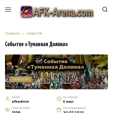
Перейти
к
содержанию
ГЛАВНАЯ
»
НОВОСТИ
Событие «Туманная Долина»
НОВОСТИ
АВТОР
НА ЧТЕНИЕ
afkadmin
5 мин
ПРОСМОТРОВ
ОПУБЛИКОВАНО
3558
30.07.2020