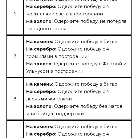
На серебро:
Одержите победу с 4
6
носителями света в построении
На золото:
Одержите победу, не потеряв
ни одного героя
На камень:
Одержите победу в битве
На серебро:
Одержите победу с 4
7
громилами в построении
На золото:
Одержите победу с Флорой и
Ульмусом в построении
На камень:
Одержите победу в битве
На серебро:
Одержите победу с 4
8
лесными жителями
На золото:
Одержите победу без магов
или бойцов поддержки
На камень:
Одержите победу в битве
На серебро:
Одержите победу с 4