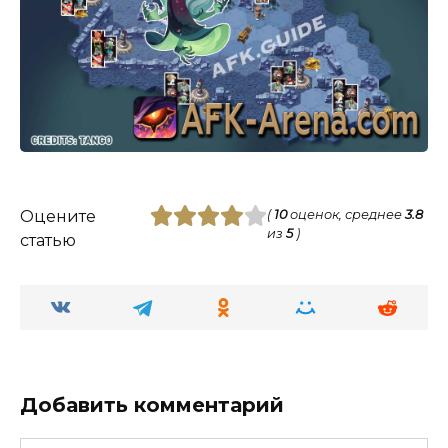
Оцените
(
10
оценок, среднее
3.8
из
5
)
статью
Добавить комментарий