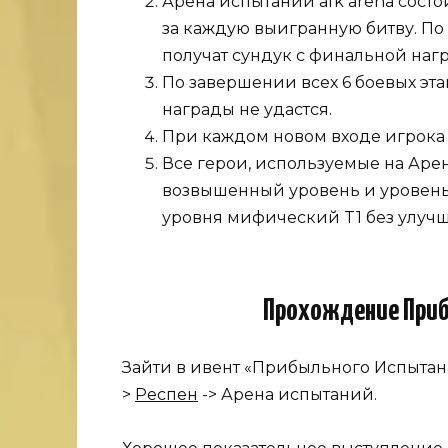
Арена испытаний afk arena состо
за каждую выигранную битву. По
получат сундук с финальной наг
По завершении всех 6 боевых эта
награды не удастся.
При каждом новом входе игрока 
Все герои, используемые на Аре
возвышенный уровень и уровень
уровня мифический T1 без улуч
Прохождение Приб
Зайти в ивент «Прибыльного Испытани
>
Респен
-> Арена испытаний.