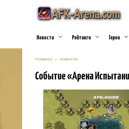
Перейти
к
содержанию
Новости
Рейтинги
Герои
ГЛАВНАЯ
»
НОВОСТИ
Событие «Арена Испытани