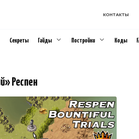
КОНТАКТЫ
Секреты
Гайды
Постройки
Коды
й» Респен