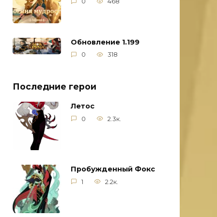
0
468
Обновление 1.199
0
318
Последние герои
Летос
0
2.3к.
Пробужденный Фокс
1
2.2к.