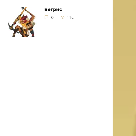
Бегрис
0
1.1к.