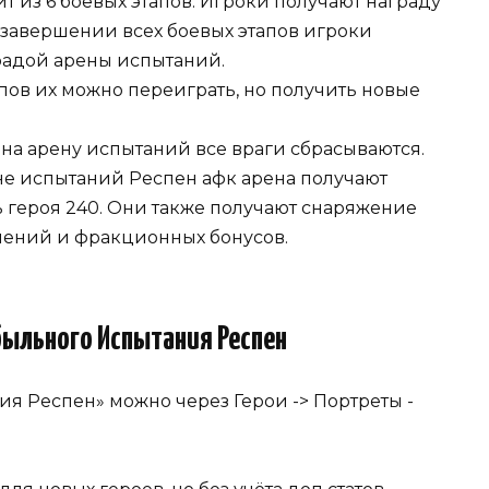
ит из 6 боевых этапов. Игроки получают награду
 завершении всех боевых этапов игроки
радой арены испытаний.
пов их можно переиграть, но получить новые
на арену испытаний все враги сбрасываются.
не испытаний Респен афк арена получают
 героя 240. Они также получают снаряжение
шений и фракционных бонусов.
ыльного Испытания Респен
я Респен» можно через Герои -> Портреты -