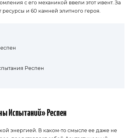
мления с его механикой ввели этот ивент. За
 ресурсы и 60 камней элитного героя.
Респен
пытания Респен
ны Испытаний» Респен
ой энергией. В каком-то смысле ее даже не