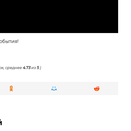
обытия!
к, среднее
4.73
из
5
)
й