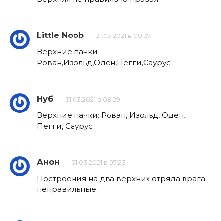
Little Noob
31.03.2021 в 08:37
Верхние пачки
Рован,Изольд,Оден,Пегги,Саурус
Нуб
31.03.2021 в 08:29
Верхние пачки: Рован, Изольд, Оден,
Пегги, Саурус
Анон
31.03.2021 в 07:23
Построения на два верхних отряда врага
неправильные.