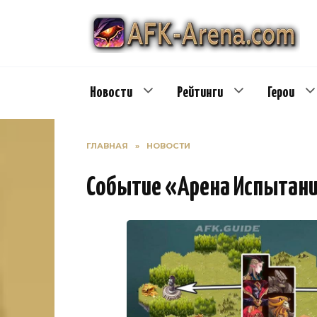
Перейти
к
содержанию
Новости
Рейтинги
Герои
ГЛАВНАЯ
»
НОВОСТИ
Событие «Арена Испытани