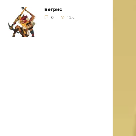
Бегрис
0
1.2к.