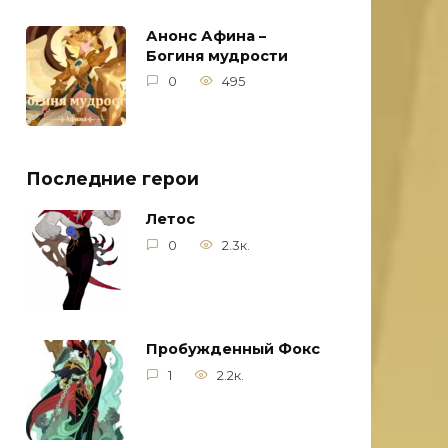
Анонс Афина –
Богиня мудрости
0
495
Последние герои
Летос
0
2.3к.
Пробужденный Фокс
1
2.2к.