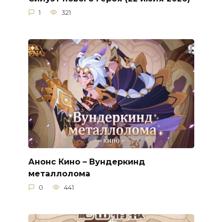
1
321
Анонс Кино – Вундеркинд
металлолома
0
441