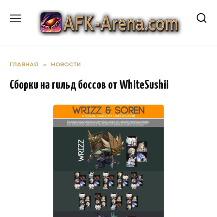
Перейти
к
содержанию
ГЛАВНАЯ
»
НОВОСТИ
Сборки на гильд боссов от WhiteSushii