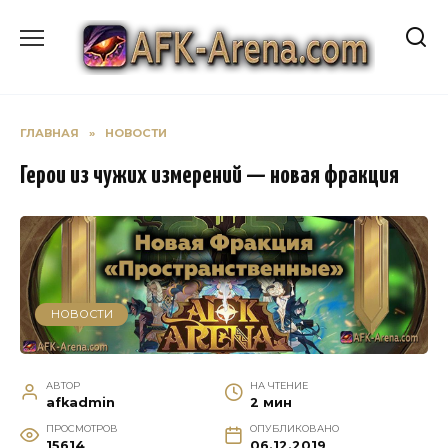
Перейти
к
содержанию
ГЛАВНАЯ
»
НОВОСТИ
Герои из чужих измерений — новая фракция
НОВОСТИ
АВТОР
НА ЧТЕНИЕ
afkadmin
2 мин
ПРОСМОТРОВ
ОПУБЛИКОВАНО
15614
06.12.2019