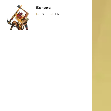
Бегрис
0
1.1к.