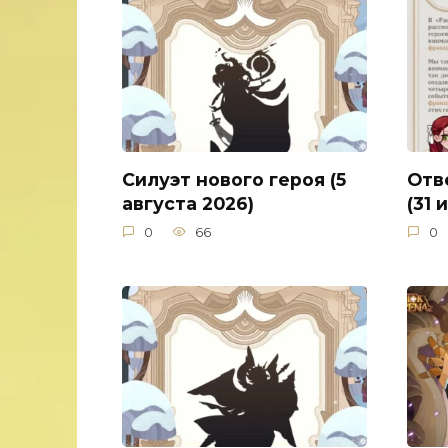
Силуэт нового героя (5
Отв
августа 2026)
(31 
0
66
0