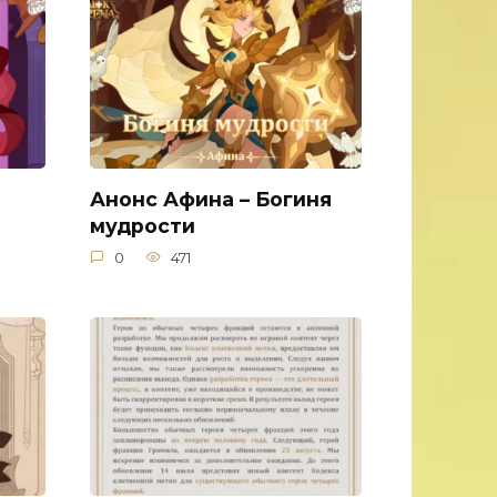
Анонс Афина – Богиня
мудрости
0
471