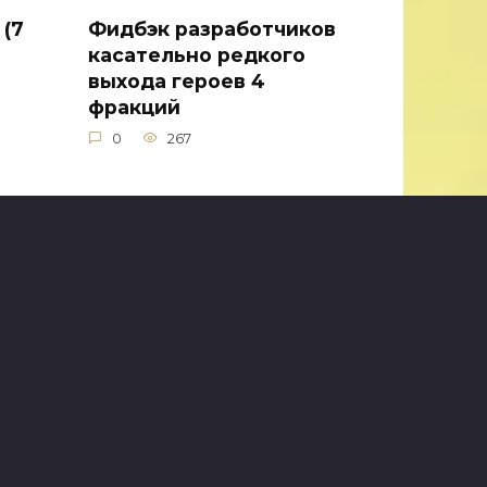
 (7
Фидбэк разработчиков
касательно редкого
выхода героев 4
фракций
0
267