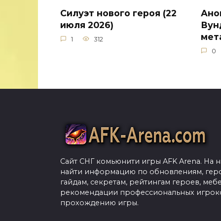
Силуэт нового героя (22
Ано
июля 2026)
Вун
мет
1
312
0
Сайт СНГ комьюнити игры AFK Arena. На 
найти информацию по обновлениям, гер
гайдам, секретам, рейтингам героев, меб
рекомендации профессиональных игроко
прохождению игры.