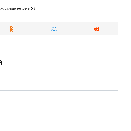
и, среднее
5
из
5
)
й