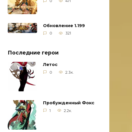
0
471
Обновление 1.199
0
321
Последние герои
Летос
0
2.3к.
Пробужденный Фокс
1
2.2к.