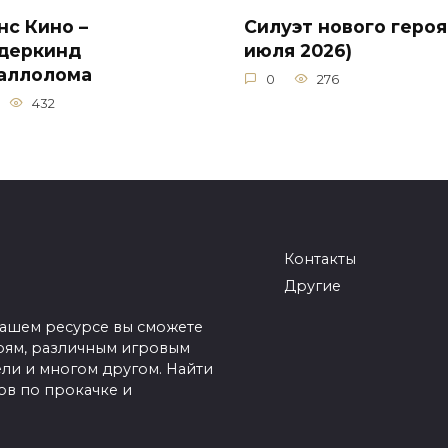
нс Кино –
Силуэт нового героя
деркинд
июля 2026)
аллолома
0
276
432
Контакты
Другие
нашем ресурсе вы сможете
оям, различным игровым
ели и многом другом. Найти
в по прокачке и