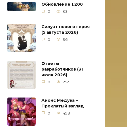
Обновление 1.200
0
63
Силуэт нового героя
(5 августа 2026)
0
96
Ответы
разработчиков (31
июля 2026)
0
252
Анонс Медуза –
Проклятый взгляд
0
498