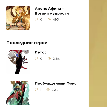
Анонс Афина –
Богиня мудрости
0
495
Последние герои
Летос
0
2.3к.
Пробужденный Фокс
1
2.2к.