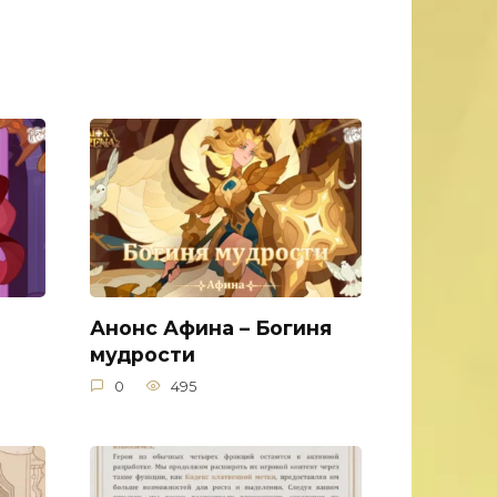
Анонс Афина – Богиня
мудрости
0
495