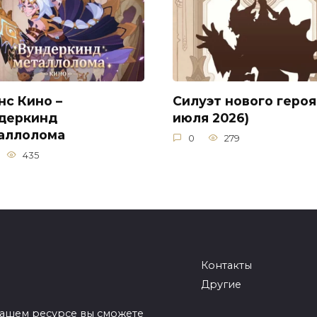
нс Кино –
Силуэт нового героя
деркинд
июля 2026)
аллолома
0
279
435
Контакты
Другие
нашем ресурсе вы сможете