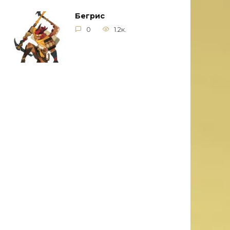
Бегрис
0
1.2к.