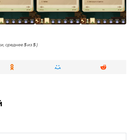
и, среднее
5
из
5
)
й