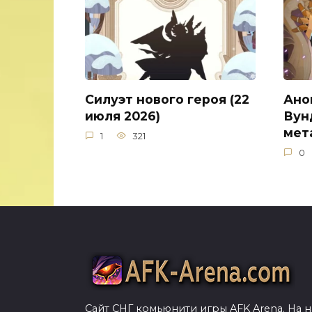
Силуэт нового героя (22
Ано
июля 2026)
Вун
мет
1
321
0
Сайт СНГ комьюнити игры AFK Arena. На 