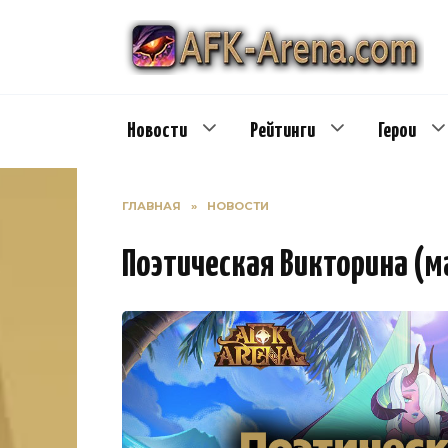
Перейти
к
содержанию
Новости
Рейтинги
Герои
ГЛАВНАЯ
»
НОВОСТИ
Поэтическая Викторина (м