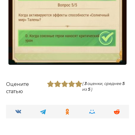
Оцените
(
3
оценки, среднее
5
из
5
)
статью