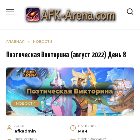
Перейти
к
содержанию
ГЛАВНАЯ
»
НОВОСТИ
Поэтическая Викторина (август 2022) День 8
НОВОСТИ
АВТОР
НА ЧТЕНИЕ
afkadmin
мин
ПРОСМОТРОВ
ОПУБЛИКОВАНО