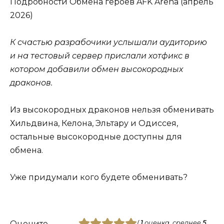
Подробности Обмена героев AFK Arena (апрель
2026)
К счастью разрабочики услышали аудиторию
и на тестовый сервер прислали хотфикс в
котором добавили обмен высокородных
драконов.
Из высокородных драконов нельзя обменивать
Хильдвина, Келона, Эльтару и Одиссея,
остальные высокородные доступны для
обмена.
Уже придумали кого будете обменивать?
Оцените
(
1
оценка, среднее
5