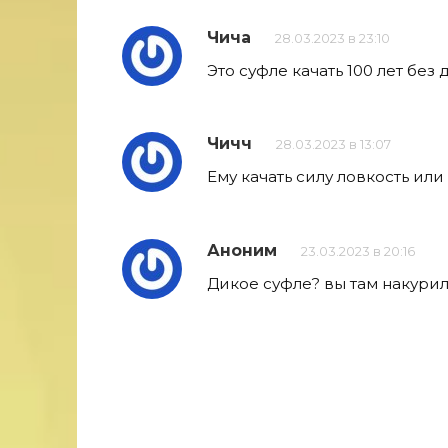
Чича
28.03.2023 в 23:10
Это суфле качать 100 лет без 
Чичч
28.03.2023 в 13:07
Ему качать силу ловкость или
Аноним
23.03.2023 в 20:16
Дикое суфле? вы там накури