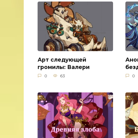
Арт следующей
Ано
громилы: Валери
без
0
63
0