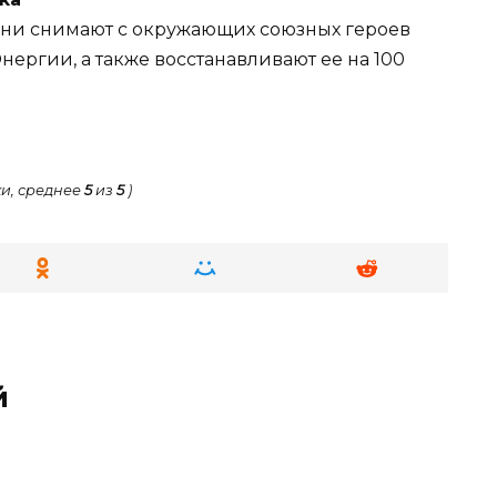
они снимают с окружающих союзных героев
ергии, а также восстанавливают ее на 100
и, среднее
5
из
5
)
й