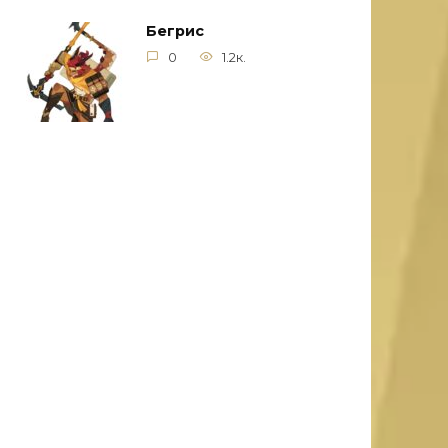
Бегрис
0
1.2к.