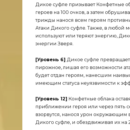
Дикое суфле призывает Конфетные об
героев на 100 очков, а затем обруши
трижды нанося всем героям противни
Атаки Дикого суфле. Также, в любой м
используют или теряют энергию, Дик
энергии Зверя.
[Уровень 6]
Дикое суфле превращает 
пирожное, лишая его возможности ата
будет отдан героям, нанесшим наивыс
имеющим статуса неуязвимости к эфф
[Уровень 12]
Конфетные облака оставя
приближении героя или через пять 
взорвутся, нанося урон окружающим в
Дикого суфле, и обездвиживая их на 