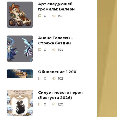
Арт следующей
громилы: Валери
0
63
Анонс Талассы –
Стража бездны
0
144
Обновление 1.200
0
102
Силуэт нового героя
(5 августа 2026)
0
120