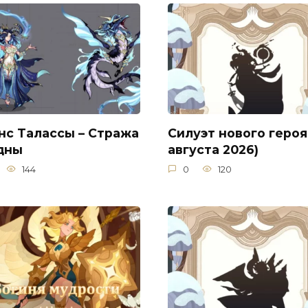
нс Талассы – Стража
Силуэт нового героя 
дны
августа 2026)
144
0
120