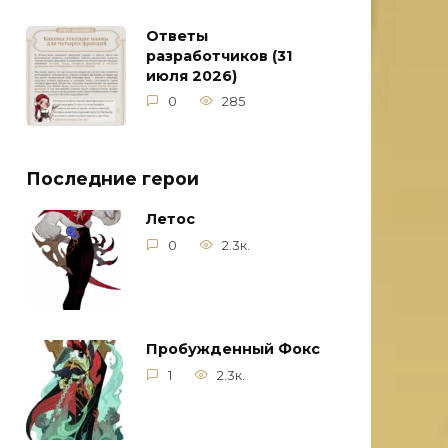
Ответы
разработчиков (31
июля 2026)
0
285
Последние герои
Летос
0
2.3к.
Пробужденный Фокс
1
2.3к.